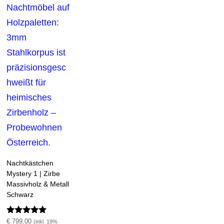
Nachtkästchen
Mystery 1 | Zirbe
Massivholz & Metall
Schwarz
Bewertet mit
€
799,00
(inkl. 19%