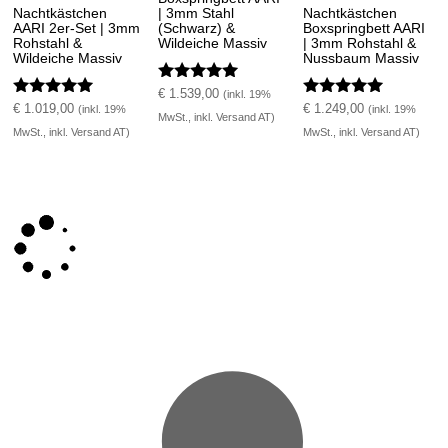
Nachtkästchen
| 3mm Stahl
Nachtkästchen
AARI 2er-Set | 3mm
(Schwarz) &
Boxspringbett AARI
Rohstahl &
Wildeiche Massiv
| 3mm Rohstahl &
Wildeiche Massiv
Nussbaum Massiv
Bewertet mit
€
1.539,00
(inkl. 19%
Bewertet mit
5.00
Bewertet mit
€
1.019,00
€
1.249,00
(inkl. 19%
(inkl. 19%
MwSt., inkl. Versand AT)
5.00
von 5
5.00
MwSt., inkl. Versand AT)
MwSt., inkl. Versand AT)
von 5
von 5