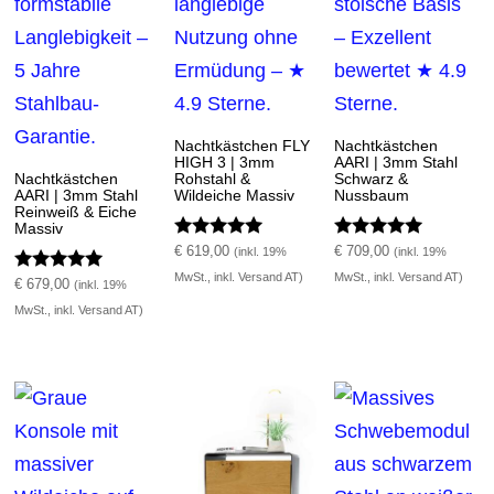
Nachtkästchen FLY
Nachtkästchen
HIGH 3 | 3mm
AARI | 3mm Stahl
Nachtkästchen
Rohstahl &
Schwarz &
AARI | 3mm Stahl
Wildeiche Massiv
Nussbaum
Reinweiß & Eiche
Massiv
Bewertet mit
Bewertet mit
€
619,00
€
709,00
(inkl. 19%
(inkl. 19%
5.00
5.00
MwSt., inkl. Versand AT)
MwSt., inkl. Versand AT)
Bewertet mit
von 5
von 5
€
679,00
(inkl. 19%
5.00
MwSt., inkl. Versand AT)
von 5