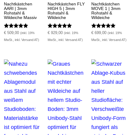
Nachtkästchen
Nachtkästchen FLY
Nachtkästchen
AARI | 3mm
HIGH 5 | 3mm
MOVE 1 | 3mm
Rohstahl &
Rohstahl &
Rohstahl &
Wildeiche Massiv
Wildeiche
Wildeiche
Bewertet mit
Bewertet mit
Bewertet mit
€
509,00
€
929,00
€
699,00
(inkl. 19%
(inkl. 19%
(inkl. 19%
5.00
5.00
5.00
MwSt., inkl. Versand AT)
MwSt., inkl. Versand AT)
MwSt., inkl. Versand AT)
von 5
von 5
von 5