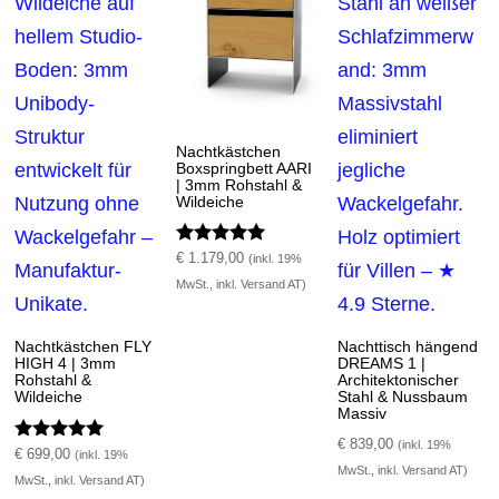
Nachtkästchen
Boxspringbett AARI
| 3mm Rohstahl &
Wildeiche
Bewertet mit
€
1.179,00
(inkl. 19%
5.00
MwSt., inkl. Versand AT)
von 5
Nachtkästchen FLY
Nachttisch hängend
HIGH 4 | 3mm
DREAMS 1 |
Rohstahl &
Architektonischer
Wildeiche
Stahl & Nussbaum
Massiv
€
839,00
(inkl. 19%
Bewertet mit
€
699,00
(inkl. 19%
5.00
MwSt., inkl. Versand AT)
MwSt., inkl. Versand AT)
von 5