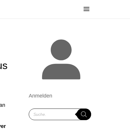
us
Anmelden
man
Products
search
ver