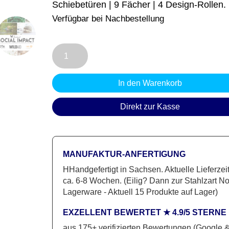
Schiebetüren | 9 Fächer | 4 Design-Rollen.
Verfügbar bei Nachbestellung
Sideboard
P37
|
In den Warenkorb
Ein
Manufaktur-
Direkt zur Kasse
Projekt
aus
Stahl
MANUFAKTUR-ANFERTIGUNG
&
HHandgefertigt in Sachsen. Aktuelle Lieferzeit
Eiche
ca. 6-8 Wochen. (Eilig? Dann zur Stahlzart N
Menge
Lagerware - Aktuell 15 Produkte auf Lager)
EXZELLENT BEWERTET ★ 4.9/5 STERNE
aus 175+ verifizierten Bewertungen (Google 