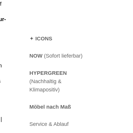
f
r-
✦
ICONS
NOW
(Sofort lieferbar)
n
HYPERGREEN
s
(Nachhaltig &
Klimapositiv)
Möbel nach Maß
|
Service & Ablauf