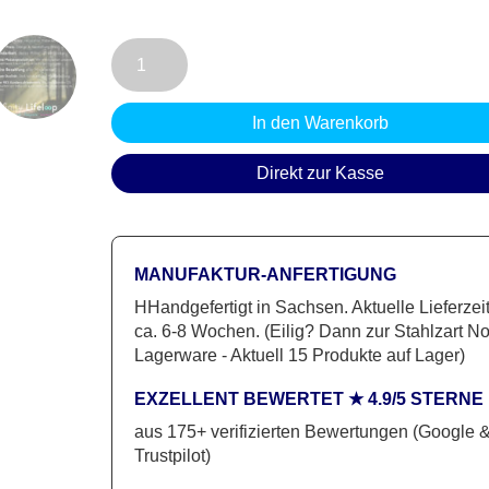
TV
Lowboard
CLASSIC
In den Warenkorb
060
|
Direkt zur Kasse
Die
Bühne,
die
MANUFAKTUR-ANFERTIGUNG
Ihr
HHandgefertigt in Sachsen. Aktuelle Lieferzeit
Heimkino
ca. 6-8 Wochen. (Eilig? Dann zur Stahlzart N
verdient
Lagerware - Aktuell 15 Produkte auf Lager)
Menge
EXZELLENT BEWERTET ★ 4.9/5 STERNE
aus 175+ verifizierten Bewertungen (Google 
Trustpilot)