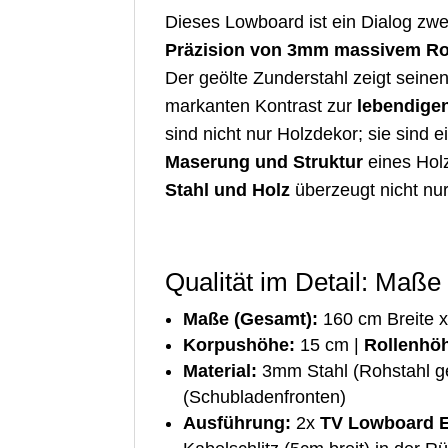
Dieses Lowboard ist ein Dialog zwe
Präzision von 3mm massivem Ro
Der geölte Zunderstahl zeigt seinen
markanten Kontrast zur
lebendige
sind nicht nur Holzdekor; sie sind 
Maserung und Struktur
eines Hol
Stahl und Holz
überzeugt nicht nur
Qualität im Detail: Maß
Maße (Gesamt):
160 cm Breite x
Korpushöhe:
15 cm |
Rollenhö
Material:
3mm Stahl (Rohstahl geö
(Schubladenfronten)
Ausführung:
2x
TV Lowboard E