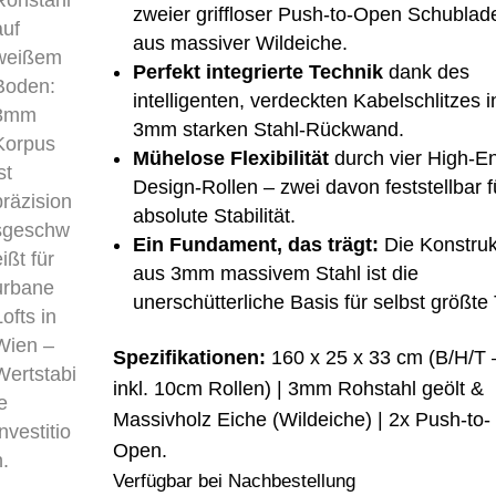
zweier griffloser Push-to-Open Schublad
aus massiver Wildeiche.
Perfekt integrierte Technik
dank des
intelligenten, verdeckten Kabelschlitzes i
3mm starken Stahl-Rückwand.
Mühelose Flexibilität
durch vier High-E
Design-Rollen – zwei davon feststellbar f
absolute Stabilität.
Ein Fundament, das trägt:
Die Konstruk
aus 3mm massivem Stahl ist die
unerschütterliche Basis für selbst größte
Spezifikationen:
160 x 25 x 33 cm (B/H/T 
inkl. 10cm Rollen) | 3mm Rohstahl geölt &
Massivholz Eiche (Wildeiche) | 2x Push-to-
Open.
Verfügbar bei Nachbestellung