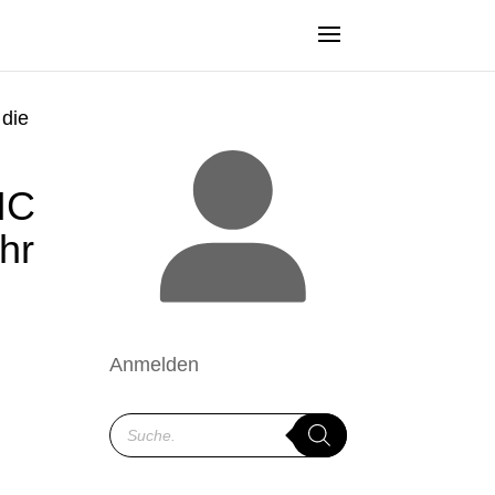
die
IC
hr
Anmelden
Products
search