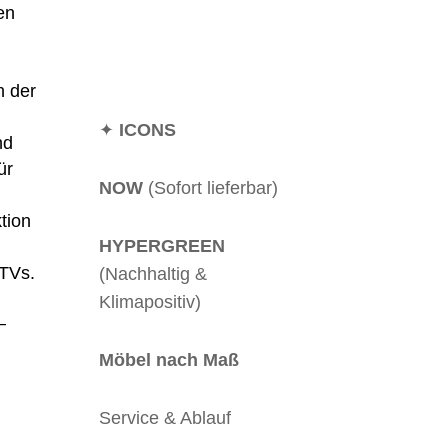
en
n der
✦
ICONS
nd
ür
NOW
(Sofort lieferbar)
tion
HYPERGREEN
 TVs.
(Nachhaltig &
Klimapositiv)
–
Möbel nach Maß
Service & Ablauf